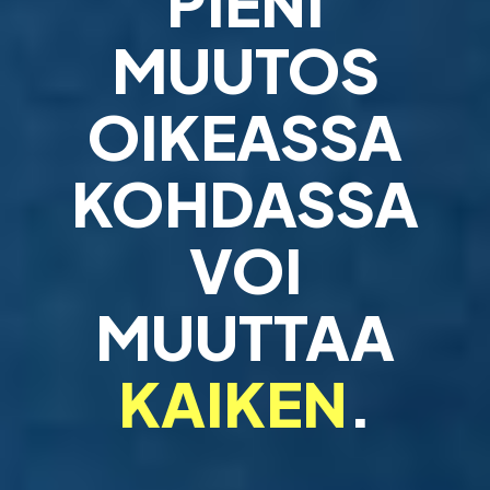
PIENI
MUUTOS
OIKEASSA
KOHDASSA
VOI
MUUTTAA
KAIKEN
.
Strategiatyö, työyhteisövalmennus ja projektityön k