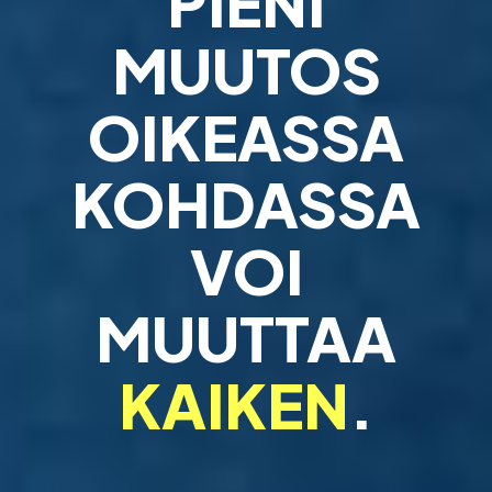
PIENI
MUUTOS
OIKEASSA
KOHDASSA
VOI
MUUTTAA
KAIKEN
.
Strategiatyö, työyhteisövalmennus ja projektityön k